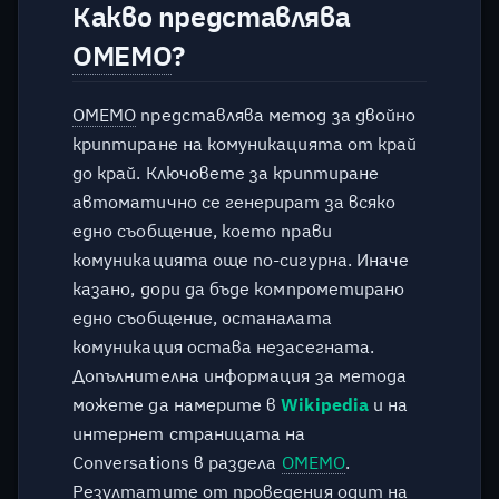
Какво представлява
на безплатна електронна
поща с публичен достъп?
OMEMO
?
Планирате ли наличието
OMEMO
представлява метод за двойно
на безплатен облак за
криптиране на комуникацията от край
съхранение на файлове с
до край. Ключовете за криптиране
публичен достъп?
автоматично се генерират за всяко
Има ли условия за ползване
едно съобщение, което прави
на услугата?
комуникацията още по-сигурна. Иначе
казано, дори да бъде компрометирано
Мога ли да подам сигнал за
едно съобщение, останалата
нарушение на правилата
комуникация остава незасегната.
за ползване на услугата?
Допълнителна информация за метода
можете да намерите в
Wikipedia
и на
Защо е изтрит профилът
интернет страницата на
ми?
Conversations в раздела
OMEMO
.
Резултатите от проведения одит на