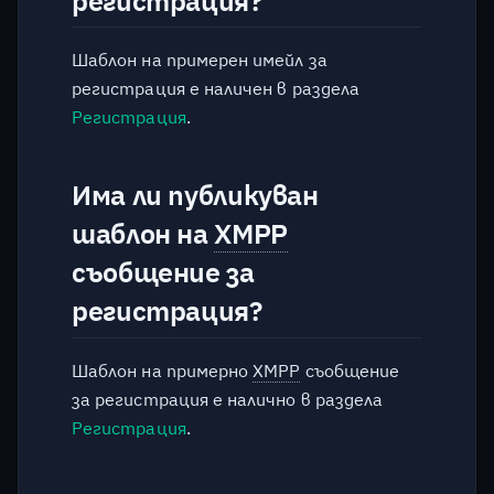
регистрация?
Защо в XMPP Providers
категорията е B, а не
Шаблон на примерен имейл за
както преди A?
регистрация е наличен в раздела
Регистрация
.
Как мога да се свържа с
вас?
Има ли публикуван
Защо не отговаряте на
шаблон на
XMPP
въпроса ми?
съобщение за
регистрация?
Шаблон на примерно
XMPP
съобщение
за регистрация е налично в раздела
Регистрация
.