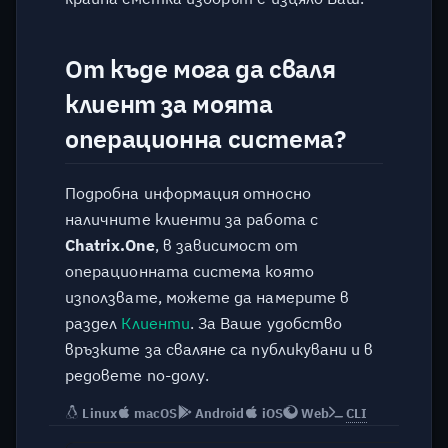
От къде мога да сваля
клиент за моята
операционна система?
Подробна информация относно
наличните клиенти за работа с
Chatrix.One
, в зависимост от
операционната система която
използвате, можете да намерите в
раздел
Клиенти
. За Ваше удобство
връзките за сваляне са публикувани и в
редовете по-долу.
Linux
macOS
Android
iOS
Web
CLI