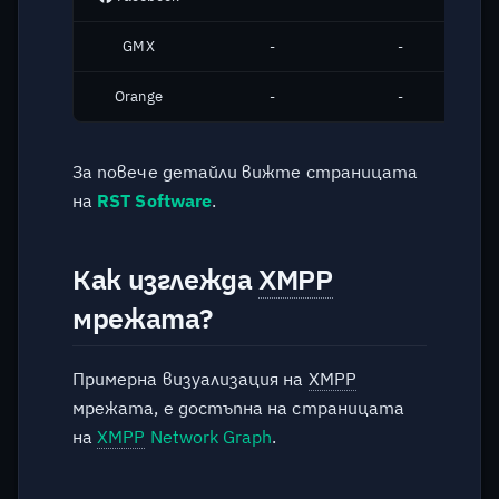
Ако утре решите да
GMX
-
-
спрете проекта какво би
означавало това за нас -
Orange
-
-
потребителите?
Колко ток харчи?
За повече детайли вижте страницата
на
RST Software
.
Защо Ejabberd, а не
Prosody?
Как изглежда
XMPP
Предлагате ли други
мрежата?
безплатни услуги?
Планирате ли наличието
Примерна визуализация на
XMPP
на безплатен Matrix
мрежата, е достъпна на страницата
сървър с публичен достъп?
на
XMPP
Network Graph
.
Планирате ли наличието