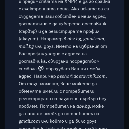
и предимствата на
XMPP
, е да го сравня
От къде мога да сваля
с електронната поща. Ако искате да си
клиент за моята
създадете Ваш собствен имейл адрес,
операционна система?
достатъчно е да изберете доставчик
Мога ли да имам няколко
(сървър) и да регистрирате профил
профила, регистрирани на
(акаунт). Например в
abv.bg
,
gmail.com
,
различни сървъри?
mail.bg
или друг. Името на избрания от
Вас профил заедно с адреса на
Кои клиенти поддържат
доставчика, свързани посредством
OMEMO?
символа
, образуват Вашия имейл
адрес. Например
pesho@dostavchik.com
.
Как мога да разбера дали
От този момент, вече можете да
използвам OMEMO?
обменяте имейли с потребители
регистрирани на различни сървъри без
Мога ли да използвам друг
проблем. Потребител на
abv.bg
, може
метод на криптиране?
да напише имейл до потребител на
gmail.com
или който и да било друг
Мога ли да използвам OTR
криптиране?
доставчик. Това е възможно, тъй като