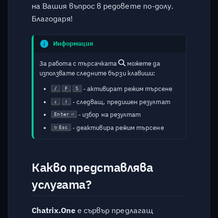
XMPP сървъри
на Вашия въпрос в редовете по-долу.
Благодаря!
Къде мога да намеря
публични стаи, към които
Информация
да се присъединя?
За работа с търсачката
можете да
От колко време
използвате следните бързи клавиши:
съществува XMPP?
- активират режим търсене
/
F
S
- следващ, предишен резултат
↓
↑
Кой използва XMPP?
- избор на резултат
Enter
- деактивира режим търсене
Esc
Как изглежда XMPP
мрежата?
Какво представлява
Какво представлява
OMEMO?
услугата?
Как мога да регистрирам
Chatrix.One
е сървър предлагащ
профил?