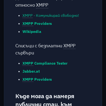
комуникация с Gadjim?
относно
XMPP
XMPP
- Комуникирай свободно!
Как да изключа
архивирането на
XMPP
Providers
съобщенията?
Wikipedia
Какви данни съхранявате
на сървъра?
Списъци с безплатни
XMPP
сървъри
Какви данни се пренасят
за осъществяване на Push
XMPP
Compliance Tester
Notifications?
Jabber.at
Криптирани ли са
XMPP
Providers
снимките които качвам?
Къде мога да намеря
Как би изглеждала снимка,
която се съхранява на
публични стаи, към