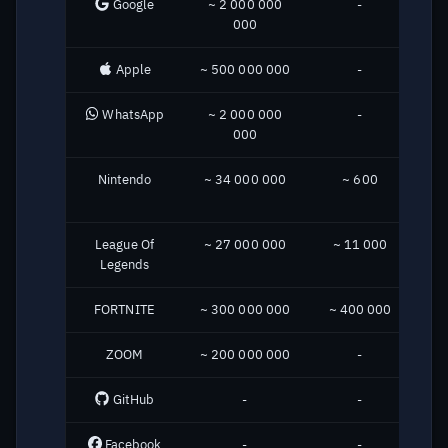
Google
~ 2 000 000
-
000
Колко е стабилна
услугата?
Apple
~ 500 000 000
-
В крак ли сте с
WhatsApp
~ 2 000 000
-
~
последните новости в
000
0
областта на XMPP?
Nintendo
~ 34 000 000
~ 600
~ 
Каква база данни
използвате?
League Of
~ 27 000 000
~ 11 000
Legends
В четим вид ли се
съхраняват паролите?
FORTNITE
~ 300 000 000
~ 400 000
Защо се казва Chatrix.One?
ZOOM
~ 200 000 000
-
Колко хора се занимават с
GitHub
-
-
администрацията?
Facebook
-
-