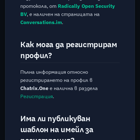
Как да възстановя
протокола, от
Radically Open Security
изтрит профил?
BV
, е наличен на страницата на
Conversations.im
.
Ще разберете ли, ако
услугата стане
недостъпна?
Как мога да регистрирам
профил?
Достъпна ли е услугата
извън България?
Пълна информация относно
Къде мога да следя за
регистрирането на профил в
настъпили инциденти?
Chatrix.One
е налична в раздела
Регистрация
.
Каква технологична база
използва Chatrix.One?
Има ли публикуван
Налична ли е техническа
шаблон на имейл за
информация за услугата?