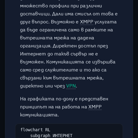
удостоверяване?
множество профили при различни
доставчици. Дали има смисъл от това е
Мога ли да изтрия
друг въпрос. Възможно е
XMPP
услугата
профил?
да бъде ограничена само в рамките на
вътрешната мрежа на дадена
Има ли правила, които
организация. Директен достъп през
трябва да спазвам?
Интернет до такъв сървър не е
възможен. Комуникацията се извършва
Длъжен ли съм да пиша
само сред служителите и то ако са
само на кирилица?
свързани към вътрешната мрежа,
директно или чрез
VPN
.
На колко устройства мога
да използвам услугата?
На графиката по-долу е представен
принципът на на работа на
XMPP
Какво означава "Сляпо
комуникацията.
доверяване" или "Blind
Trust"?
flowchart RL

    subgraph ИНТЕРНЕТ
