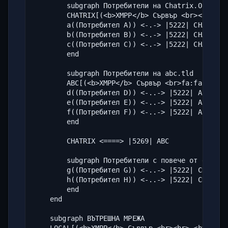
Ще знам ли дали отсреща
        subgraph Потребители на Chatrix.One

са получили съобщението?
        CHATRIX[(<b>XMPP</b> Сървър <br><br> <b>
        a((Потребител A)) <-.-> |5222| CHATRIX

        b((Потребител B)) <-.-> |5222| CHATRIX

Ще мога ли да коригирам
        c((Потребител C)) <-.-> |5222| CHATRIX

грешно изпратени
        end

съобщения?
        subgraph Потребители на abc.tld

        ABC[(<b>XMPP</b> Сървър <br>fa:fa-server
Ще виждам ли дали от
        d((Потребител D)) <-..-> |5222| ABC

отсрещната страна ми
        e((Потребител E)) <-..-> |5222| ABC

пишат в момента?
        f((Потребител F)) <-..-> |5222| ABC

        end

Мога ли да блокирам
        CHATRIX <====> |5269| ABC

известяването за това
дали пиша или не?
        subgraph Потребители с повече от един пр
        g((Потребител G)) <-..-> |5222| CHATRIX 
        h((Потребител H)) <-..-> |5222| CHATRIX 
Ще знаят ли останалите
        end

дали съм на линия?
    end

    subgraph ВЪТРЕШНА МРЕЖА

Ако кача грешен файл или