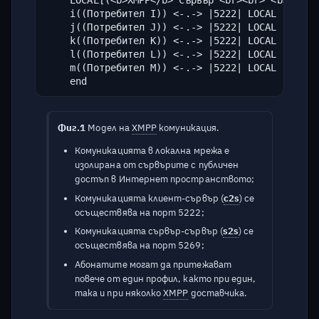
    LOCAL[(<b>XMPP</b> Сървър <br><br> <b>local.
картинка мога ли да ги
    i((Потребител I)) <-.-> |5222| LOCAL

изтрия?
    j((Потребител J)) <-.-> |5222| LOCAL

    k((Потребител K)) <-.-> |5222| LOCAL

    l((Потребител L)) <-.-> |5222| LOCAL

Мога ли да създавам стаи?
    m((Потребител M)) <-.-> |5222| LOCAL

    end
Какво представлява
Shared Roster Group?
Фиг.1
Модел на
XMPP
комуникация.
Мога ли да създавам
Комуникацията в локална мрежа е
споделена група от типа
изолирана от сървърите с публичен
достъп в Интернет пространството;
Shared Roster Group?
Комуникацията клиент-сървър (
c2s
) се
осъществява на порт 5222;
Защо не получавам
Комуникацията сървър-сървър (
s2s
) се
известия (нотификации)
осъществява на порт 5269;
на мобилното
Абонатите могат да притежават
устройство?
повече от един профил, както при един,
така и при няколко
XMPP
доставчика.
Защо не мога да изпращам