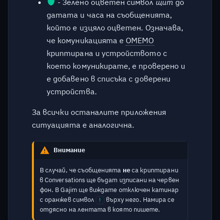
- Зелено оцветен символ
щит
до
датата и часа на съобщенията,
който е изцяло оцветен. Означава,
че комуникацията е
OMEMO
криптирана и устройството с
което комуникирате, е проверено и
е добавено в списъка с доверени
устройства.
За всички останалите приложения
ситуацията е аналогична.
Внимание
В случай, че съобщенията
не
са криптирани
в Conversations ще бъдат изписани на червен
фон. В Gajim ще виждате отключен катинар
с оранжев символ
върху него. Намира се
!
отдясно на лентата в която пишете.