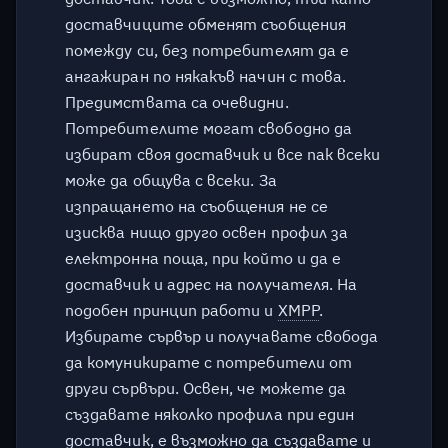
доставчиците обменят съобщения
Криптирана ли е
помежду си, без потребителят да е
гласовата комуникация?
ангажиран по някакъв начин с това.
Предимствата са очевидни.
Криптирана ли е видео
Потребителите могат свободно да
комуникацията?
избират своя доставчик и все пак всеки
може да общува с всеки. За
Мога ли да комуникирам с
изпращането на съобщения не се
контакти извън
изисква нищо друго освен профил за
Chatrix.One?
електронна поща, при който и да е
доставчик и адрес на получателя. На
Как да възстановя
подобен принцип работи и
XMPP
.
забравена парола?
Избирате сървър и получавате свобода
да комуникирате с потребители от
Как да променя паролата?
други сървъри. Освен, че можете да
Поддържа ли се
създавате няколко профила при един
двуфакторно
доставчик, е възможно да създавате и