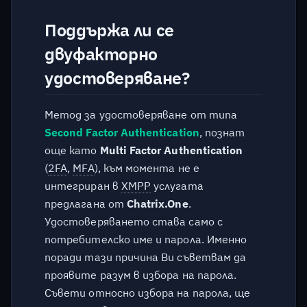
Поддържа ли се
двуфакторно
удостоверяване?
Метод за удостоверяване от типа
Second Factor Authentication
, познат
още като
Multi Factor Authentication
(
2FA
,
MFA
), към момента не е
интегриран в
XMPP
услугата
предлагана от
Chatrix.One
.
Удостоверяването става само с
потребителско име и парола. Именно
поради тази причина Ви съветвам да
проявите разум в избора на парола.
Съвети относно избора на парола, ще