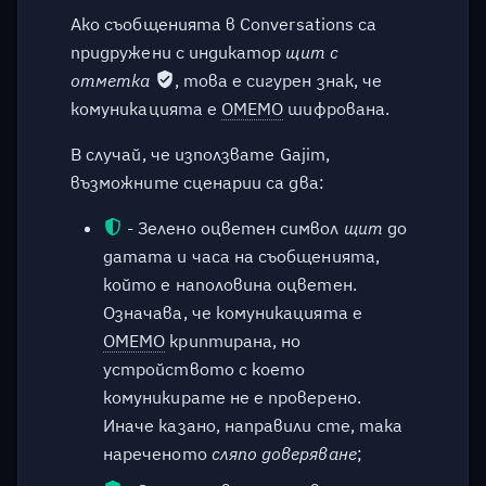
Ако съобщенията в Conversations са
придружени с индикатор
щит с
отметка
, това е сигурен знак, че
комуникацията е
OMEMO
шифрована.
В случай, че използвате Gajim,
възможните сценарии са два:
- Зелено оцветен символ
щит
до
датата и часа на съобщенията,
който е наполовина оцветен.
Означава, че комуникацията е
OMEMO
криптирана, но
устройството с което
комуникирате не е проверено.
Иначе казано, направили сте, така
нареченото
сляпо доверяване
;