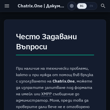
Chatrix.One | Документация
BG
EN
Какво представлява
Регистрация
Често Задавани
услугата?
Въпроси
Онлайн форма
Какво представлява
XMPP?
Смяна на парола
При наличие на технически проблеми,
Терминология
Изтриване на профил
както и при нужда от помощ във връзка
с използването на
Chatrix.One
, можете
Допълнителна
информация относно
да изпратите запитване под формата
XMPP
на имейл или
XMPP
съобщение до
администратор. Моля, преди това да
Списъци с безплатни
проверите дали вече не е отговорено