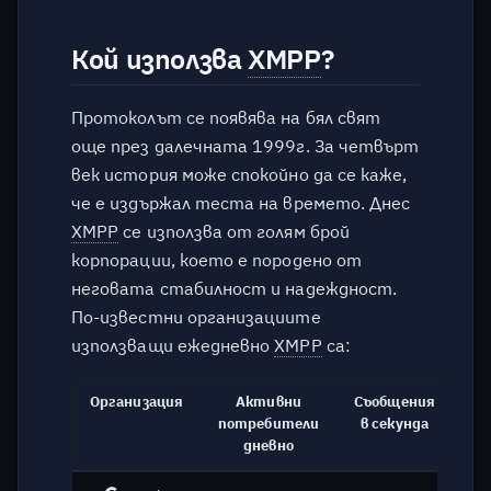
от една месечна сметка?
Кой използва
XMPP
?
Има ли привилегии за
спонсорите?
Протоколът се появява на бял свят
още през далечната 1999г. За четвърт
Ще бъде ли вписано името
век история може спокойно да се каже,
ми на страницата, ако
че е издържал теста на времето. Днес
съм спонсор?
XMPP
се използва от голям брой
Мога ли да даря анонимно?
корпорации, което е породено от
неговата стабилност и надеждност.
Защо въобще предлагате
По-известни организациите
такава услуга?
използващи ежедневно
XMPP
са:
Защо е безплатна
Организация
Активни
Съобщения
Съ
услугата?
потребители
в секунда
дневно
Колко е сигурна услугата?