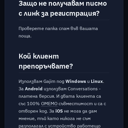
Защо не получавам писмо
с линк за регистрация?
Проверете папка спам във вашата
поща.
Кой клиент
препоръчвате?
Използвам Gajim под
Windows
и
Linux
.
За
Android
използвам Conversations -
платена версия. И двата клиента са
със 100%
OMEMO
съвместимост и са с
отворен код. За
iOS
не мога да дам
мнение, тъй като никога не съм
разполагал с устройство работещо