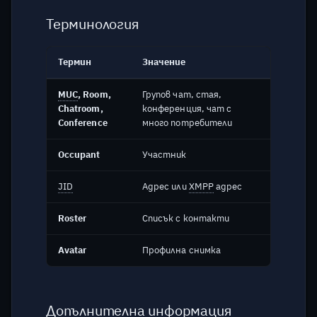
съобщения?
Терминология
Защо получавам
съобщение за грешка при
Термин
Значение
опит за регистрация?
MUC
, Room,
Групов чат, стая,
Защо CAPTCHA се
Chatroom,
конференция, чат с
визуализира частично?
Conference
много потребители
Occupant
Участник
Защо CAPTCHA се
визуализира едва
JID
Адрес или
XMPP
адрес
забележимо?
Roster
Списък с контакти
Защо получавам
съобщение за невалиден
Avatar
Профилна снимка
SSL/TLS сертификат?
Защо не мога да
Допълнителна информация
провеждам аудио и видео