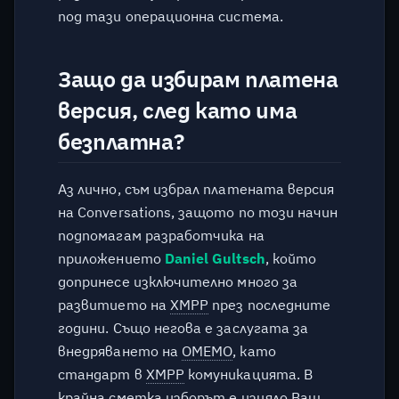
под тази операционна система.
Защо да избирам платена
версия, след като има
безплатна?
Аз лично, съм избрал платената версия
на Conversations, защото по този начин
подпомагам разработчика на
приложението
Daniel Gultsch
, който
допринесе изключително много за
развитието на
XMPP
през последните
години. Също негова е заслугата за
внедряването на
OMEMO
, като
стандарт в
XMPP
комуникацията. В
крайна сметка изборът е изцяло Ваш.