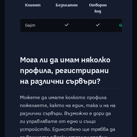
Клиент
Безплатен
Отворен
Линк
код
Gajim
Gajim.or
Мога ли да имам няколко
профила, регистрирани
на различни сървъри?
Можете да имате колкото профила
пожелаете, както на един, така и на на
различни сървъри. Възможно е дори да
ги управлявате от едно и също
устройство. Единствено ще трябва да
се впишете с всеки отделен профил