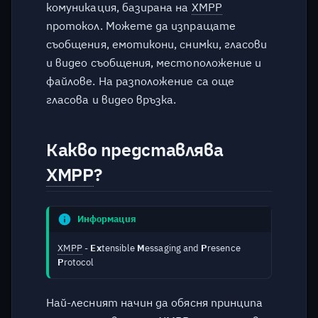
комуникация, базирана на
XMPP
протокол. Можете да изпращате
Има ли публикуван шаблон
съобщения, емотикони, снимки, гласови
на имейл за регистрация?
и видео съобщения, местоположение и
файлове. На разположение са още
Има ли публикуван шаблон
гласова и видео връзка.
на XMPP съобщение за
регистрация?
Какво представлява
Защо не получавам писмо с
линк за регистрация?
XMPP
?
Кой клиент
препоръчвате?
Информация
XMPP
-
Ex
tensible
M
essaging and
P
resence
Защо да избирам платена
P
rotocol
версия, след като има
безплатна?
Най-лесният начин да обясня принципа