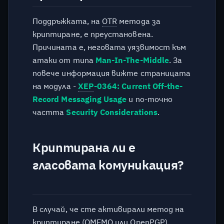
Поддръжката, на
OTR
метода за
криптиране, е преустановена.
Причината е, неговата уязвимост към
атаки от типа
Man-In-The-Middle
. За
повече информация вижте страницата
на модула -
XEP
-0364: Current Off-the-
Record Messaging Usage
и по-точно
частта
Security Considerations
.
Криптирана ли е
гласовата комуникация?
В случай, че сте активирали метод на
криптиране (
OMEMO
или
OpenPGP
)