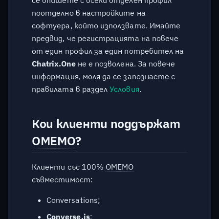
поотделно в настройките на
софтуера, който използвате. Имайте
предвид, че регистрацията на повече
от един профил за един потребител на
Chatrix.One
не е позволена. За повече
информация, моля да се запознаете с
правилата в раздел
Условия
.
Кои клиенти поддържат
OMEMO
?
Клиенти със 100%
OMEMO
съвместимост:
Conversations;
Converse.js
;