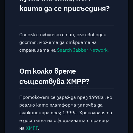
сървъра в криптиран вид?
които да се присъединя?
След като имате достъп
до сървъра, можете ли да
декриптирате
Списък с публични стаи, със свободен
съобщенията и файлове
достъп, можете да откриете на
на потребителите?
страницата на
Search Jabber Network
.
Ще бъде ли достъпна
услугата след "X" години?
От колко време
съществува
XMPP
?
Какви разходи поражда
такъв вид услуга?
Протоколът се заражда през 1998г., но
Как мога да стана
реално като платформа започва да
спонсор?
функционира през 1999г. Хронологията
е достъпна на официалната страница
Мога ли да помогна със
на
XMPP
.
заплащането на повече